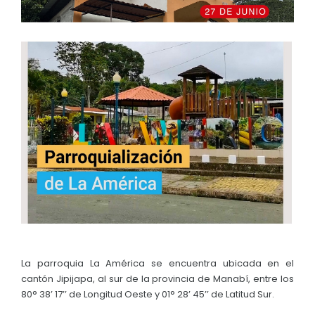
Convocatorias
GESTIÓN ADMINISTRATIVA
Plan de desarrollo y Ordenamiento Territorial - PD
Plan Anual Contratación - PAC
Plan Operativo Anual - POA
Convenios Institucionales
PRESUPUESTO: EJECUCIÓN Y REPORTES
Cédulas presupuestarias y balances
Procesos de contratación
Ejecución Presupuestaria
La parroquia La América se encuentra ubicada en el
Obras y proyectos
cantón Jipijapa, al sur de la provincia de Manabí, entre los
80° 38’ 17’’ de Longitud Oeste y 01° 28’ 45’’ de Latitud Sur.