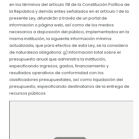
en los términos del artículo 118 de la Constitución Política de
Convocatorias
la República y demás entes señalados en el artículo 1 de la
presente Ley, difundirán a través de un portal de
GESTIÓN ADMINISTRATIVA
información o página web, así como de los medios
Plan de desarrollo y Ordenamiento Territorial - PD
necesarios a disposición del público, implementados en la
misma institución, la siguiente información mínima
Plan Anual Contratación - PAC
actualizada, que para efectos de esta Ley, se la considera
de naturaleza obligatoria: g) Información total sobre el
Plan Operativo Anual - POA
presupuesto anual que administra la institución,
Convenios Institucionales
especificando ingresos, gastos, financiamiento y
resultados operativos de conformidad con los
PRESUPUESTO: EJECUCIÓN Y REPORTES
clasificadores presupuestales, así como liquidación del
presupuesto, especificando destinatarios de la entrega de
Cédulas presupuestarias y balances
recursos públicos
Procesos de contratación
Ejecución Presupuestaria
Obras y proyectos