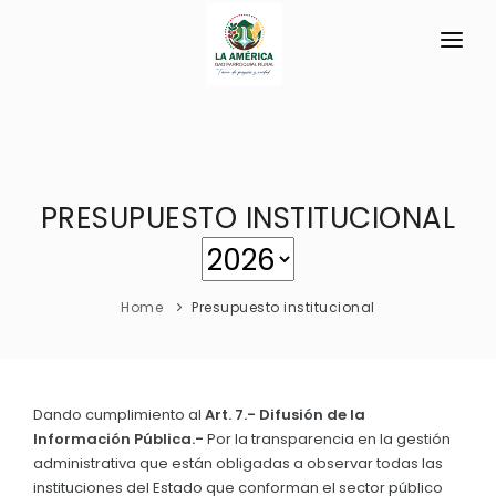
INICIO
LA PARROQUIA
PRESUPUESTO INSTITUCIONAL
RESEÑA HISTÓRICA
GAD
Historia Antigua
TRANSPARENCIA
Datos Generales
Home
Presupuesto institucional
GESTIÓN Y PRESUPUESTO
Símbolos Cívicos
GESTIÓN INSTITUCIONAL
MECANISMOS DE PARTICIPACIÓN
GEOGRAFÍA
Sesiones Ordinarias
TURISMO
Dando cumplimiento al
Art. 7.- Difusión de la
Ubicación
CIUDADANÍA ACTIVA
Información Pública.-
Por la transparencia en la gestión
Sesiones Extraordinarias
Clima
administrativa que están obligadas a observar todas las
Solicitud de acceso información pública
Resoluciones
instituciones del Estado que conforman el sector público
NEW