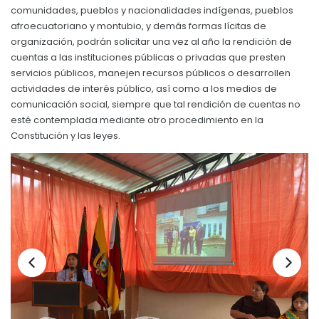
comunidades, pueblos y nacionalidades indígenas, pueblos
Convocatorias
afroecuatoriano y montubio, y demás formas lícitas de
organización, podrán solicitar una vez al año la rendición de
GESTIÓN ADMINISTRATIVA
cuentas a las instituciones públicas o privadas que presten
Plan de desarrollo y Ordenamiento Territorial - PD
servicios públicos, manejen recursos públicos o desarrollen
actividades de interés público, así como a los medios de
Plan Anual Contratación - PAC
comunicación social, siempre que tal rendición de cuentas no
esté contemplada mediante otro procedimiento en la
Plan Operativo Anual - POA
Constitución y las leyes.
Convenios Institucionales
PRESUPUESTO: EJECUCIÓN Y REPORTES
Cédulas presupuestarias y balances
Procesos de contratación
Ejecución Presupuestaria
Obras y proyectos