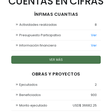
CUENTAS EN CIFRAS
ÍNFIMAS CUANTIAS
Actividades realizadas
8
Presupuesto Participativo
Ver
Información financiera
Ver
VER MÁS
OBRAS Y PROYECTOS
Ejecutados
2
Beneficiados
900
Monto ejecutado
USD$ 36682.25