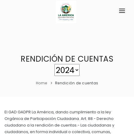
INICIO
LA PARROQUIA
RESEÑA HISTÓRICA
RENDICIÓN DE CUENTAS
GAD
Historia Antigua
TRANSPARENCIA
Datos Generales
Home
Rendición de cuentas
GESTIÓN Y PRESUPUESTO
Símbolos Cívicos
GESTIÓN INSTITUCIONAL
MECANISMOS DE PARTICIPACIÓN
GEOGRAFÍA
Sesiones Ordinarias
TURISMO
El GAD GADPR La América, dando cumplimiento a la ley
Ubicación
CIUDADANÍA ACTIVA
Orgánica de Participación Ciudadana. Art. 88.- Derecho
Sesiones Extraordinarias
Clima
ciudadano a la rendición de cuentas.- Las ciudadanas y
Solicitud de acceso información pública
Resoluciones
ciudadanos, en forma individual o colectiva, comunas,
NEW