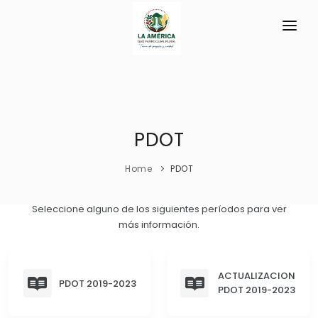
INICIO
LA PARROQUIA
RESEÑA HISTÓRICA
PDOT
GAD
Historia Antigua
TRANSPARENCIA
Home
PDOT
Datos Generales
GESTIÓN Y PRESUPUESTO
Seleccione alguno de los siguientes períodos para ver
Símbolos Cívicos
más información.
GESTIÓN INSTITUCIONAL
MECANISMOS DE PARTICIPACIÓN
GEOGRAFÍA
Sesiones Ordinarias
TURISMO
Ubicación
CIUDADANÍA ACTIVA
ACTUALIZACION
Sesiones Extraordinarias
PDOT 2019-2023
PDOT 2019-2023
Clima
Solicitud de acceso información pública
Resoluciones
NEW