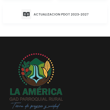
Convocatorias
ACTUALIZACION PDOT 2023-2027
GESTIÓN ADMINISTRATIVA
Plan de desarrollo y Ordenamiento Territorial - PD
Plan Anual Contratación - PAC
Plan Operativo Anual - POA
Convenios Institucionales
PRESUPUESTO: EJECUCIÓN Y REPORTES
Cédulas presupuestarias y balances
Procesos de contratación
Ejecución Presupuestaria
Obras y proyectos