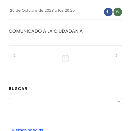
Convocatorias
26 de Octubre de 2023 a las 20:25
GESTIÓN ADMINISTRATIVA
Plan de desarrollo y Ordenamiento Territorial - PD
COMUNICADO A LA CIUDADANIA
Plan Anual Contratación - PAC
Plan Operativo Anual - POA
Convenios Institucionales
PRESUPUESTO: EJECUCIÓN Y REPORTES
Cédulas presupuestarias y balances
BUSCAR
Procesos de contratación
Ejecución Presupuestaria
Obras y proyectos
Últimas noticias