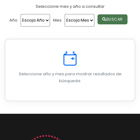
Seleccione mes y año a consultar
Convocatorias
GESTIÓN ADMINISTRATIVA
BUSCAR
Año
Mes
Plan de desarrollo y Ordenamiento Territorial - PD
Plan Anual Contratación - PAC
Plan Operativo Anual - POA
Convenios Institucionales
Seleccione año y mes para mostrar resultados de
PRESUPUESTO: EJECUCIÓN Y REPORTES
búsqueda.
Cédulas presupuestarias y balances
Procesos de contratación
Ejecución Presupuestaria
Obras y proyectos