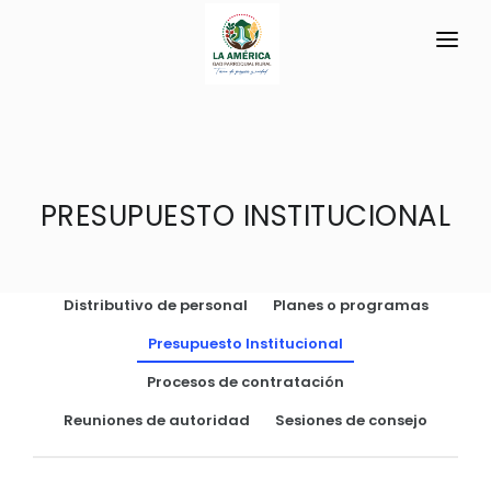
INICIO
LA PARROQUIA
PRESUPUESTO INSTITUCIONAL
RESEÑA HISTÓRICA
GAD
Historia Antigua
TRANSPARENCIA
Datos Generales
Distributivo de personal
Planes o programas
GESTIÓN Y PRESUPUESTO
Símbolos Cívicos
Presupuesto Institucional
GESTIÓN INSTITUCIONAL
MECANISMOS DE PARTICIPACIÓN
GEOGRAFÍA
Procesos de contratación
Sesiones Ordinarias
TURISMO
Ubicación
CIUDADANÍA ACTIVA
Reuniones de autoridad
Sesiones de consejo
Sesiones Extraordinarias
Clima
Solicitud de acceso información pública
Resoluciones
NEW